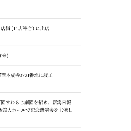
街 (14店寄合) に出店
方米)
市西本成寺3721番地に竣工
灯園すわらじ劇園を招き、新潟日報
会館大ホールで記念講演会を主催し