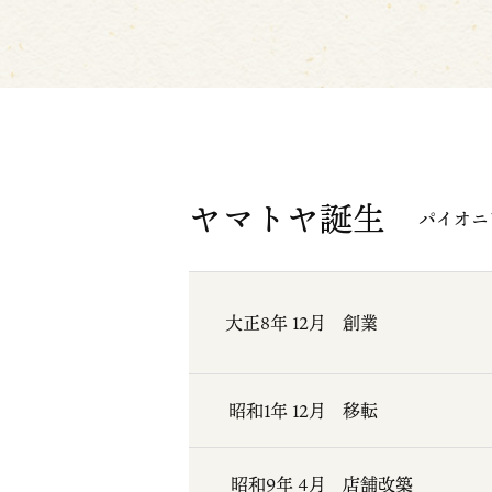
ヤマトヤ誕生
パイオニ
大正8年 12月
創業
昭和1年 12月
移転
昭和9年 4月
店舗改築