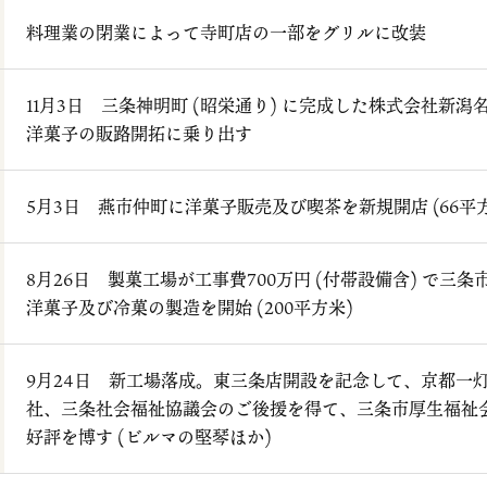
料理業の閉業によって寺町店の一部をグリルに改装
11月3日 三条神明町 (昭栄通り) に完成した株式会社新潟名店
洋菓子の販路開拓に乗り出す
5月3日 燕市仲町に洋菓子販売及び喫茶を新規開店 (66平
8月26日 製菓工場が工事費700万円 (付帯設備含) で三条
洋菓子及び冷菓の製造を開始 (200平方米)
9月24日 新工場落成。東三条店開設を記念して、京都一
社、三条社会福祉協議会のご後援を得て、三条市厚生福祉
好評を博す (ビルマの堅琴ほか)