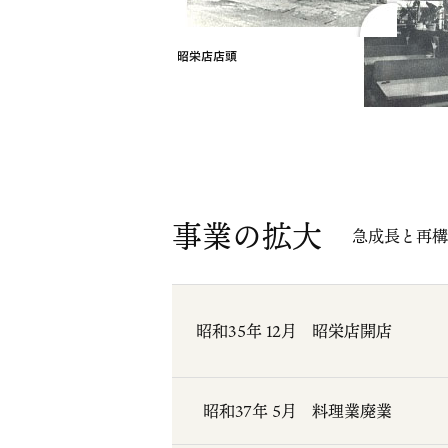
事業の拡大
急成長と再構
昭和35年 12月
昭栄店開店
昭和37年 5月
料理業廃業