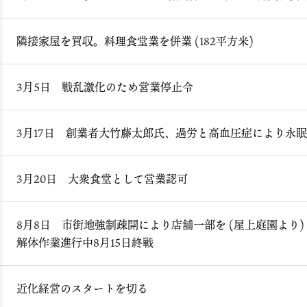
隣接家屋を買収。料理食堂業を併業 (182平方米)
3月5日 戦乱激化のため営業停止令
3月17日 創業者大竹藤太郎氏、過労と高血圧症により永眠
3月20日 大衆食堂として営業認可
8月8日 市街地強制疎開により店舗一部を (屋上庭園より)
解体作業進行中8月15日終戦
近化経営のスタートを切る