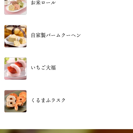
お米ロール
自家製バームクーヘン
いちご大福
くるまふラスク