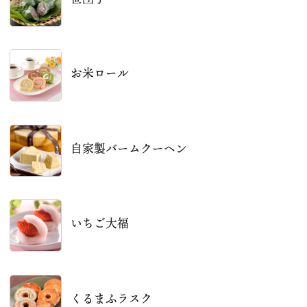
お米ロール
自家製バームクーヘン
いちご大福
くるまふラスク