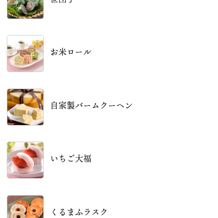
お米ロール
自家製バームクーヘン
いちご大福
くるまふラスク